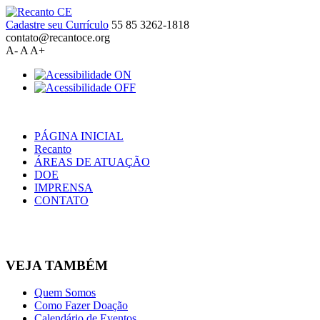
Cadastre seu Currículo
55 85 3262-1818
contato@recantoce.org
A-
A
A+
PÁGINA INICIAL
Recanto
ÁREAS DE ATUAÇÃO
DOE
IMPRENSA
CONTATO
VEJA TAMBÉM
Quem Somos
Como Fazer Doação
Calendário de Eventos